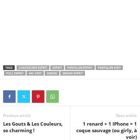
TAGS
CHAUSSURES ESPRIT
ESPRIT
PANTALON ESPRIT
PANTALON VERT
PULL ESPRIT
SAC VERT
SNOOD
SNOOD ESPRIT
Previous article
Next article
Les Gouts & Les Couleurs,
1 renard + 1 IPhone = 1
so charming !
coque sauvage (ou girly, à
voir)