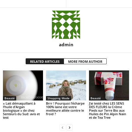
admin
RELATED ARTICLES
MORE FROM AUTHOR
Beauté
Shopping Mode
Beauté
« Lait démaquillant à
Brrr ! Pourquoi l’écharpe
J’ai testé chez LES SENS
l’huile d’Argan
100% laine est votre
DES FLEURS la Crème
biologique » de chez
meilleure alliée contre le
Pieds sur Terre Bio aux
Senteurs du Sud: avis et
froid ?
Huiles de Pin Alpin Nain
test
et de Tea Tree