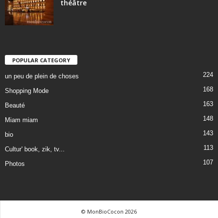
théâtre
POPULAR CATEGORY
224
un peu de plein de choses
168
Shopping Mode
163
Beauté
148
Miam miam
143
bio
113
Cultur' book, zik, tv...
107
Photos
© MonBioCocon 2026