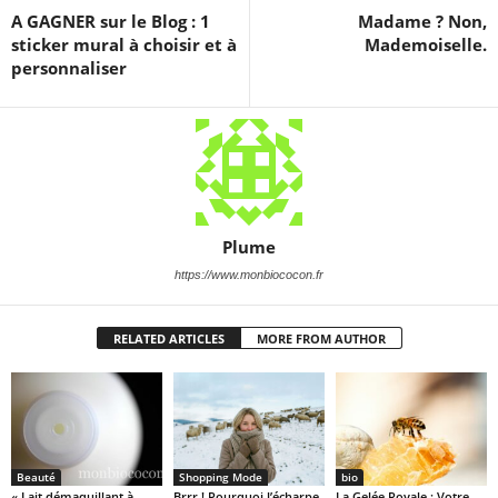
A GAGNER sur le Blog : 1
Madame ? Non,
sticker mural à choisir et à
Mademoiselle.
personnaliser
Plume
https://www.monbiococon.fr
RELATED ARTICLES
MORE FROM AUTHOR
Beauté
Shopping Mode
bio
« Lait démaquillant à
Brrr ! Pourquoi l’écharpe
La Gelée Royale : Votre