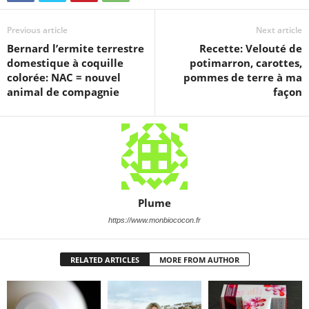
Previous article
Next article
Bernard l’ermite terrestre
Recette: Velouté de
domestique à coquille
potimarron, carottes,
colorée: NAC = nouvel
pommes de terre à ma
animal de compagnie
façon
Plume
https://www.monbiococon.fr
RELATED ARTICLES
MORE FROM AUTHOR