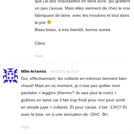
que j’ai des chaussettes en laine pure, qui grattent
un peu j’avoue. Mais elles viennent de chez le vrai
fabriquant de laine, avec les moutons et tout dans
le pré
Bises bises, à très bientôt, bonne soirée.
Clara
Reply
Mlle-Artemis
06/02/2012 At 03:19
Oui, effectivement, les collants en mérinos tiennent bien
chaud! Mais en ce moment, je n’ose pas quitter mon
pantalon + leggins (thermo? Je sais plus le nom) +
guêtres en laine car il fait trop froid pour moi pour sortir
en simple jupe + collants. Et pour cause, il fait -13•C!! Et
avec la bise, on a une sensation de -20•C. Brr..
Reply