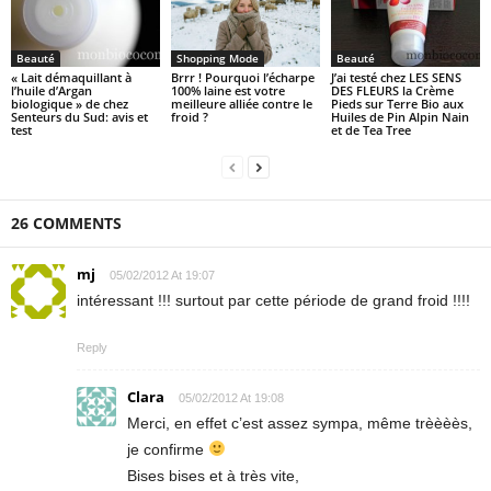
Beauté
Shopping Mode
Beauté
« Lait démaquillant à
Brrr ! Pourquoi l’écharpe
J’ai testé chez LES SENS
l’huile d’Argan
100% laine est votre
DES FLEURS la Crème
biologique » de chez
meilleure alliée contre le
Pieds sur Terre Bio aux
Senteurs du Sud: avis et
froid ?
Huiles de Pin Alpin Nain
test
et de Tea Tree
26 COMMENTS
mj
05/02/2012 At 19:07
intéressant !!! surtout par cette période de grand froid !!!!
Reply
Clara
05/02/2012 At 19:08
Merci, en effet c’est assez sympa, même trèèèès,
je confirme
Bises bises et à très vite,