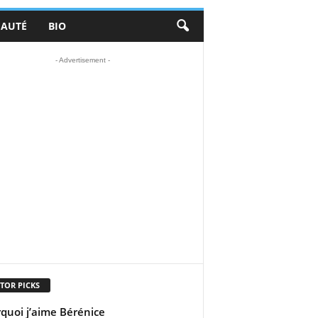
EAUTÉ
BIO
- Advertisement -
TOR PICKS
quoi j’aime Bérénice