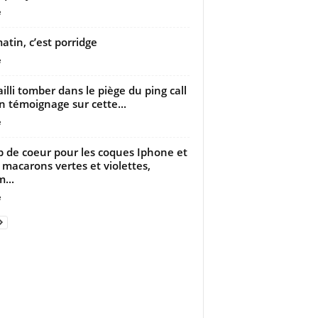
e
atin, c’est porridge
e
failli tomber dans le piège du ping call
n témoignage sur cette...
e
 de coeur pour les coques Iphone et
 macarons vertes et violettes,
...
e