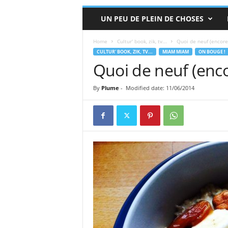
UN PEU DE PLEIN DE CHOSES
Home
Cultur' book, zik, tv...
Quoi de neuf (encore)
CULTUR' BOOK, ZIK, TV...
MIAM MIAM
ON BOUGE !
Quoi de neuf (enco
By
Plume
-
Modified date: 11/06/2014