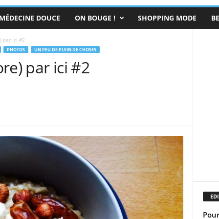
MÉDECINE DOUCE
ON BOUGE !
SHOPPING MODE
B
 par ici #2
PHOTOS
UN PEU DE PLEIN DE CHOSES
re) par ici #2
EDI
Pour