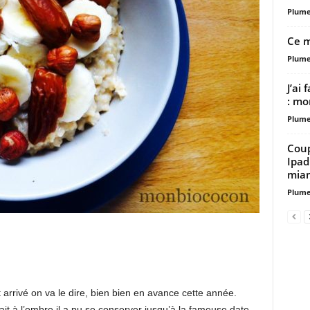
Plum
Ce m
Plum
J’ai 
: mo
Plum
Coup
Ipad
miam
Plum
st arrivé on va le dire, bien bien en avance cette année.
t à l’ombre il a pu se conserver jusqu’à la fameuse date